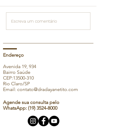
Você sabe como limpar
Você sabia que
Escreva um comentário
sua escova de dentes?
nas costas e n
podem estar
relacionadas a
problemas nas 
Endereço
Avenida 19, 934
Bairro Saúde
CEP:
13500-310
Rio Claro/SP
Email:
contato@dradayanetito.com
Agende sua consulta pelo
WhatsApp:
(19) 3524-8000